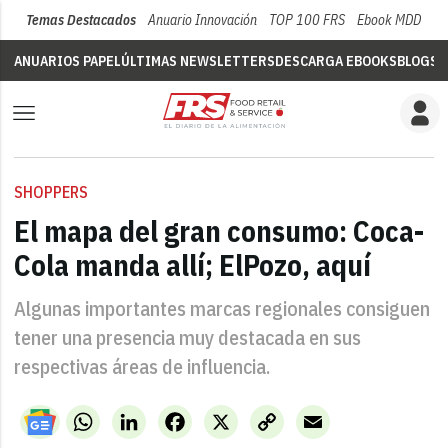
Temas Destacados
Anuario Innovación
TOP 100 FRS
Ebook MDD
Su
ANUARIOS PAPEL
ÚLTIMAS NEWSLETTERS
DESCARGA EBOOKS
BLOGS
V
SHOPPERS
El mapa del gran consumo: Coca-
Cola manda allí; ElPozo, aquí
Algunas importantes marcas regionales consiguen
tener una presencia muy destacada en sus
respectivas áreas de influencia.
WhatsApp
LinkedIn
Facebook
X
Copy
Email
Link