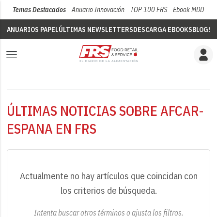
Temas Destacados
Anuario Innovación
TOP 100 FRS
Ebook MDD
Su
ANUARIOS PAPEL
ÚLTIMAS NEWSLETTERS
DESCARGA EBOOKS
BLOGS
V
ÚLTIMAS NOTICIAS SOBRE AFCAR-
ESPANA EN FRS
Actualmente no hay artículos que coincidan con
los criterios de búsqueda.
Intenta buscar otros términos o ajusta los filtros.