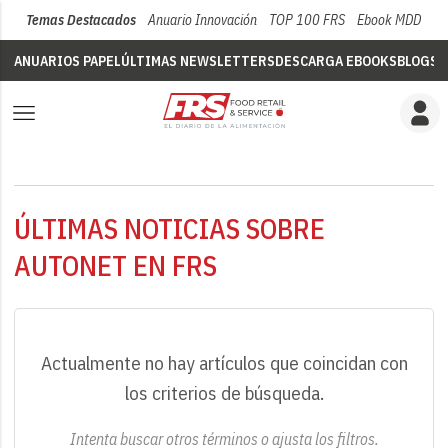
Temas Destacados
Anuario Innovación
TOP 100 FRS
Ebook MDD
Su
ANUARIOS PAPEL
ÚLTIMAS NEWSLETTERS
DESCARGA EBOOKS
BLOGS
V
ÚLTIMAS NOTICIAS SOBRE
AUTONET EN FRS
Actualmente no hay artículos que coincidan con
los criterios de búsqueda.
Intenta buscar otros términos o ajusta los filtros.