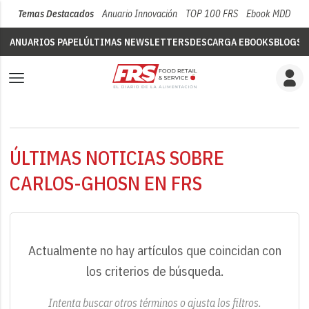
Temas Destacados
Anuario Innovación
TOP 100 FRS
Ebook MDD
Su
ANUARIOS PAPEL
ÚLTIMAS NEWSLETTERS
DESCARGA EBOOKS
BLOGS
V
ÚLTIMAS NOTICIAS SOBRE
CARLOS-GHOSN EN FRS
Actualmente no hay artículos que coincidan con
los criterios de búsqueda.
Intenta buscar otros términos o ajusta los filtros.