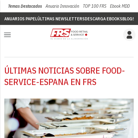
Temas Destacados
Anuario Innovación
TOP 100 FRS
Ebook MDD
Su
ANUARIOS PAPEL
ÚLTIMAS NEWSLETTERS
DESCARGA EBOOKS
BLOGS
V
ÚLTIMAS NOTICIAS SOBRE FOOD-
SERVICE-ESPANA EN FRS