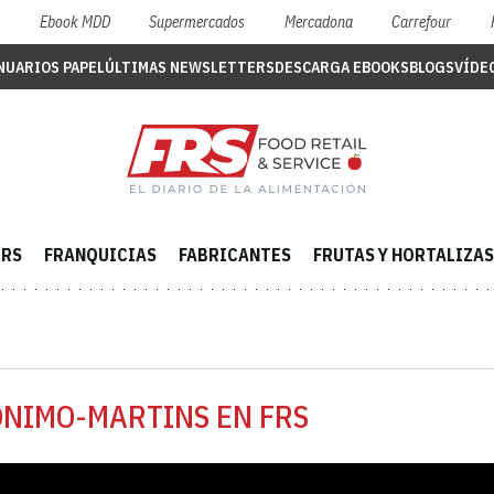
S
Ebook MDD
Supermercados
Mercadona
Carrefour
NUARIOS PAPEL
ÚLTIMAS NEWSLETTERS
DESCARGA EBOOKS
BLOGS
VÍDE
ERS
FRANQUICIAS
FABRICANTES
FRUTAS Y HORTALIZAS
ONIMO-MARTINS EN FRS