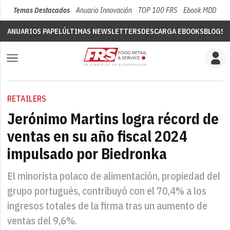
Temas Destacados
Anuario Innovación
TOP 100 FRS
Ebook MDD
Su
ANUARIOS PAPEL
ÚLTIMAS NEWSLETTERS
DESCARGA EBOOKS
BLOGS
V
RETAILERS
Jerónimo Martins logra récord de
ventas en su año fiscal 2024
impulsado por Biedronka
El minorista polaco de alimentación, propiedad del
grupo portugués, contribuyó con el 70,4% a los
ingresos totales de la firma tras un aumento de
ventas del 9,6%.