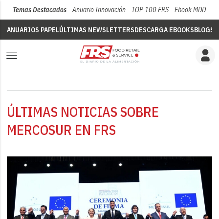
Temas Destacados
Anuario Innovación
TOP 100 FRS
Ebook MDD
Su
ANUARIOS PAPEL
ÚLTIMAS NEWSLETTERS
DESCARGA EBOOKS
BLOGS
V
ÚLTIMAS NOTICIAS SOBRE
MERCOSUR EN FRS