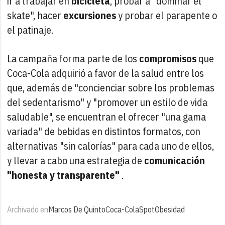
ir a trabajar en
bicicleta
, probar a "dominar el
skate", hacer
excursiones
y probar el parapente o
el patinaje.
La campaña forma parte de los
compromisos
que
Coca-Cola adquirió a favor de la salud entre los
que, además de "concienciar sobre los problemas
del sedentarismo" y "promover un estilo de vida
saludable", se encuentran el ofrecer "una gama
variada" de bebidas en distintos formatos, con
alternativas "sin calorías" para cada uno de ellos,
y llevar a cabo una estrategia de
comunicación
"honesta y transparente"
.
Archivado en
Marcos De Quinto
Coca-Cola
Spot
Obesidad