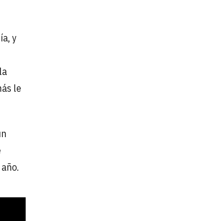
a, y
la
más le
un
e
 año.