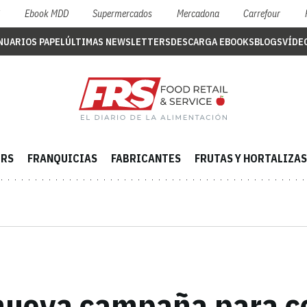
S
Ebook MDD
Supermercados
Mercadona
Carrefour
NUARIOS PAPEL
ÚLTIMAS NEWSLETTERS
DESCARGA EBOOKS
BLOGS
VÍDE
ERS
FRANQUICIAS
FABRICANTES
FRUTAS Y HORTALIZAS
, nueva campaña para c