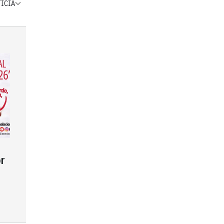
TICIA
r