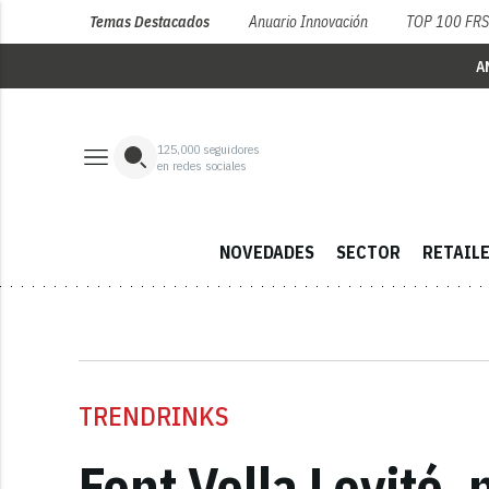
Temas Destacados
Anuario Innovación
TOP 100 FR
A
125,000
seguidores
en redes sociales
NOVEDADES
SECTOR
RETAIL
TRENDRINKS
Font Vella Levité