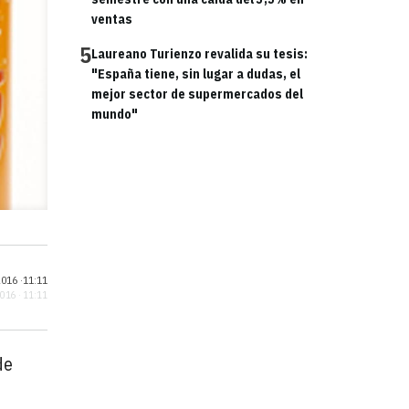
ventas
5
Laureano Turienzo revalida su tesis:
"España tiene, sin lugar a dudas, el
mejor sector de supermercados del
mundo"
016 ·
11:11
2016 · 11:11
de