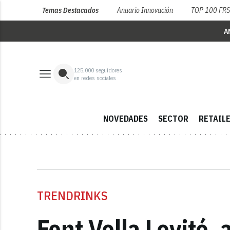
Temas Destacados
Anuario Innovación
TOP 100 FR
A
125,000
seguidores
en redes sociales
NOVEDADES
SECTOR
RETAIL
TRENDRINKS
Font Vella Levité,