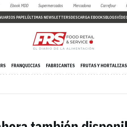
S
Ebook MDD
Supermercados
Mercadona
Carrefour
NUARIOS PAPEL
ÚLTIMAS NEWSLETTERS
DESCARGA EBOOKS
BLOGS
VÍDE
ERS
FRANQUICIAS
FABRICANTES
FRUTAS Y HORTALIZAS
 ahora también disponi