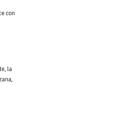
ce con
e, la
zana,