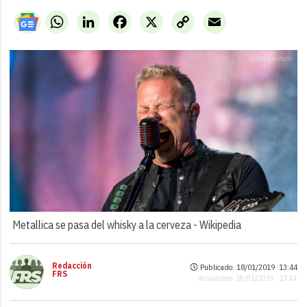
WhatsApp
LinkedIn
Facebook
X
Copy
Email
Link
Metallica se pasa del whisky a la cerveza -
Wikipedia
Redacción
Publicado: 18/01/2019 ·
13:44
FRS
Actualizado: 18/01/2019 · 13:44