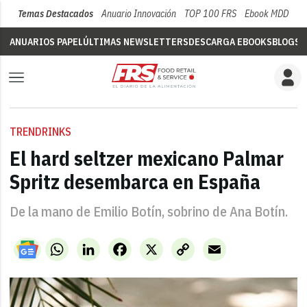
Temas Destacados
Anuario Innovación
TOP 100 FRS
Ebook MDD
Su
ANUARIOS PAPEL
ÚLTIMAS NEWSLETTERS
DESCARGA EBOOKS
BLOGS
V
TRENDRINKS
El hard seltzer mexicano Palmar
Spritz desembarca en España
De la mano de Emilio Botín, sobrino de Ana Botín.
WhatsApp
LinkedIn
Facebook
X
Copy
Email
Link