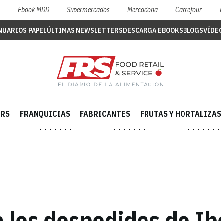
S
Ebook MDD
Supermercados
Mercadona
Carrefour
NUARIOS PAPEL
ÚLTIMAS NEWSLETTERS
DESCARGA EBOOKS
BLOGS
VÍDE
ERS
FRANQUICIAS
FABRICANTES
FRUTAS Y HORTALIZAS
a los despedidos de Ib