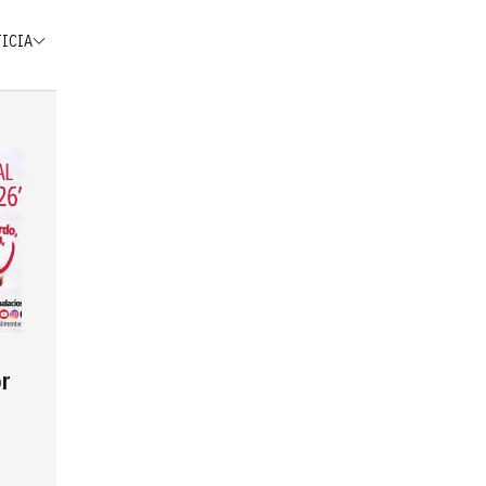
TICIA
r