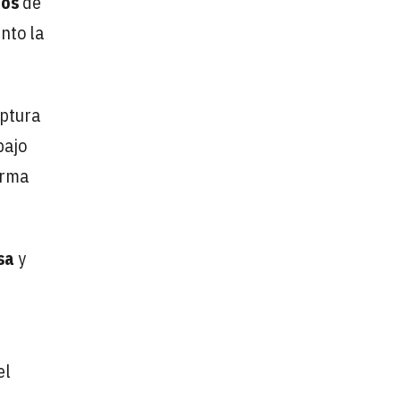
dos
de
nto la
uptura
bajo
orma
sa
y
el