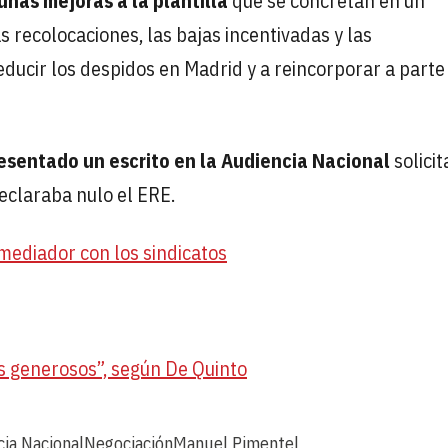
unas mejoras a la plantilla
que se concretan en un
 recolocaciones, las bajas incentivadas y las
educir los despidos en Madrid y a reincorporar a parte
esentado un escrito en la Audiencia Nacional
solici
declaraba nulo el ERE.
ediador con los sindicatos
s generosos”, según De Quinto
ia Nacional
Negociación
Manuel Pimentel