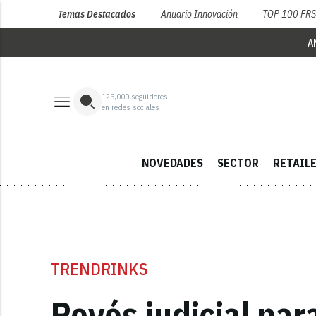
Temas Destacados
Anuario Innovación
TOP 100 FR
A
125,000
seguidores
en redes sociales
NOVEDADES
SECTOR
RETAIL
TRENDRINKS
Revés judicial par