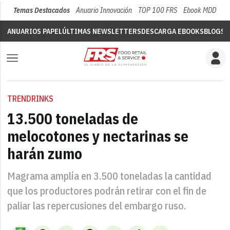
Temas Destacados
Anuario Innovación
TOP 100 FRS
Ebook MDD
Su
ANUARIOS PAPEL
ÚLTIMAS NEWSLETTERS
DESCARGA EBOOKS
BLOGS
V
TRENDRINKS
13.500 toneladas de
melocotones y nectarinas se
harán zumo
Magrama amplía en 3.500 toneladas la cantidad
que los productores podrán retirar con el fin de
paliar las repercusiones del embargo ruso.