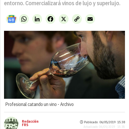
entorno. Comercializará vinos de lujo y superlujo.
WhatsApp
LinkedIn
Facebook
X
Copy
Email
Link
Profesional catando un vino -
Archivo
Redacción
Publicado: 06/05/2019 ·
15:38
FRS
Actualizado: 06/05/2019 · 15:38