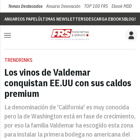
Temas Destacados
Anuario Innovación
TOP 100 FRS
Ebook MDD
Su
ANUARIOS PAPEL
ÚLTIMAS NEWSLETTERS
DESCARGA EBOOKS
BLOGS
V
TRENDRINKS
Los vinos de Valdemar
conquistan EE.UU con sus caldos
premium
La denominación de 'California' es muy conocida
pero la de Washington está en fase de crecimiento,
por eso la familia Valdemar ha escogido esta zona
para instalar la primera bodega no americana del