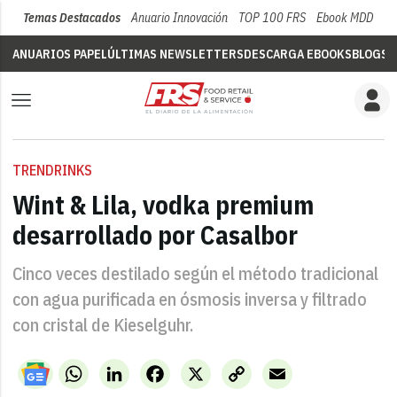
Temas Destacados
Anuario Innovación
TOP 100 FRS
Ebook MDD
Su
ANUARIOS PAPEL
ÚLTIMAS NEWSLETTERS
DESCARGA EBOOKS
BLOGS
V
TRENDRINKS
Wint & Lila, vodka premium
desarrollado por Casalbor
Cinco veces destilado según el método tradicional
con agua purificada en ósmosis inversa y filtrado
con cristal de Kieselguhr.
WhatsApp
LinkedIn
Facebook
X
Copy
Email
Link