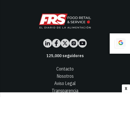
125,000
seguidores
Contacto
Nosotros
Aviso Legal
X
Transparencia
Términos y Condiciones
Privacidad - Cookies
© 2026
Infocap Media Group, S.L.
Desarrollado por OA Cloud