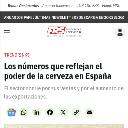
Temas Destacados
Anuario Innovación
TOP 100 FRS
Ebook MDD
Su
ANUARIOS PAPEL
ÚLTIMAS NEWSLETTERS
DESCARGA EBOOKS
BLOGS
V
TRENDRINKS
Los números que reflejan el
poder de la cerveza en España
El sector sonríe por sus ventas y por el aumento de
las exportaciones.
WhatsApp
LinkedIn
Facebook
X
Copy
Email
Link