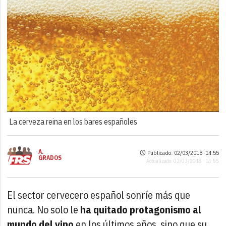
La cerveza reina en los bares españoles
A.
Publicado: 02/03/2018 ·
14:55
GRADOS
Actualizado: 02/03/2018 · 14:55
El sector cervecero español sonríe más que
nunca. No solo le
ha quitado protagonismo al
mundo del vino
en los últimos años, sino que su