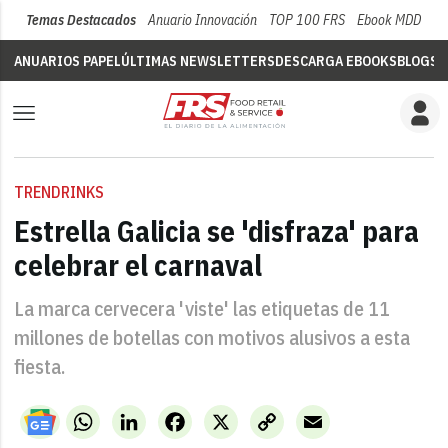
Temas Destacados
Anuario Innovación
TOP 100 FRS
Ebook MDD
Su
ANUARIOS PAPEL
ÚLTIMAS NEWSLETTERS
DESCARGA EBOOKS
BLOGS
V
TRENDRINKS
Estrella Galicia se 'disfraza' para
celebrar el carnaval
La marca cervecera 'viste' las etiquetas de 11
millones de botellas con motivos alusivos a esta
fiesta.
WhatsApp
LinkedIn
Facebook
X
Copy
Email
Link