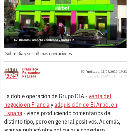
Sobre Dia y sus últimas operaciones
Francisco
Publicado: 11/07/2014 ·
19:33
Fernández
Reguero
Actualizado: 11/07/2014 · 19:33
La doble operación de Grupo DIA -
venta del
negocio en Francia
y
adquisición de El Árbol en
España
- viene produciendo comentarios de
distinto tipo, pero en general positivos. Además,
ayer se publicó otra noticia que considero