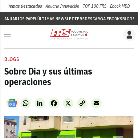
Temas Destacados
Anuario Innovación
TOP 100 FRS
Ebook MDD
Su
ANUARIOS PAPEL
ÚLTIMAS NEWSLETTERS
DESCARGA EBOOKS
BLOGS
V
BLOGS
Sobre Dia y sus últimas
operaciones
WhatsApp
LinkedIn
Facebook
X
Copy
Email
Link