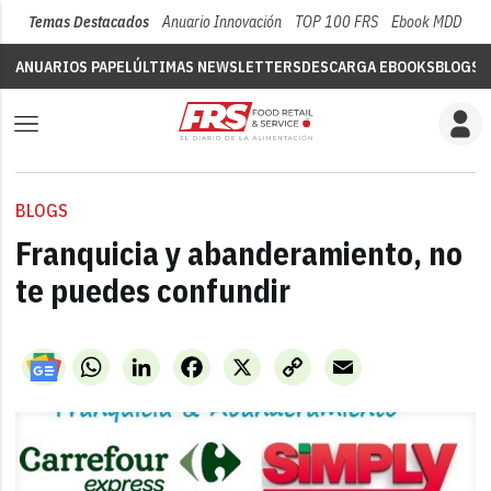
Temas Destacados
Anuario Innovación
TOP 100 FRS
Ebook MDD
Su
ANUARIOS PAPEL
ÚLTIMAS NEWSLETTERS
DESCARGA EBOOKS
BLOGS
V
BLOGS
Franquicia y abanderamiento, no
te puedes confundir
WhatsApp
LinkedIn
Facebook
X
Copy
Email
Link