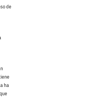
nso de
a
ún
tiene
ra ha
 que