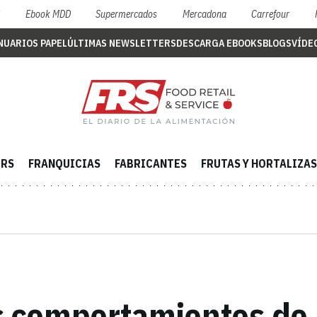
S
Ebook MDD
Supermercados
Mercadona
Carrefour
NUARIOS PAPEL
ÚLTIMAS NEWSLETTERS
DESCARGA EBOOKS
BLOGS
VÍDE
ERS
FRANQUICIAS
FABRICANTES
FRUTAS Y HORTALIZAS
s comportamientos de 