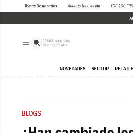
Temas Destacados
Anuario Innovación
TOP 100 FR
A
125,000
seguidores
en redes sociales
NOVEDADES
SECTOR
RETAIL
BLOGS
¿Han cambiado lo