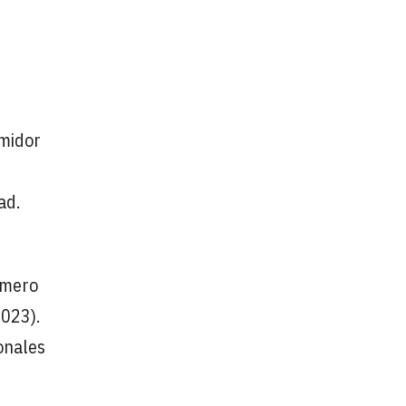
umidor
ad.
úmero
2023).
onales