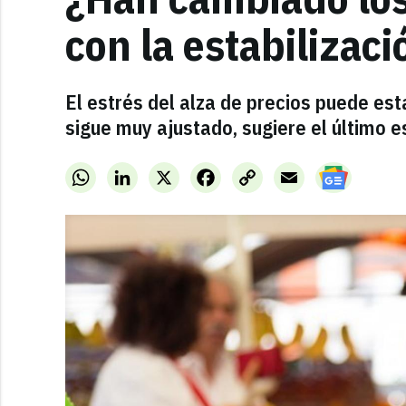
con la estabilizaci
El estrés del alza de precios puede est
sigue muy ajustado, sugiere el último 
WhatsApp
LinkedIn
X
Facebook
Copy
Email
Link