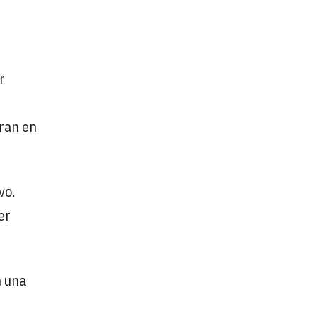
r
ran en
vo.
er
n una