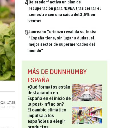
4
Beiersdorf activa un plan de
recuperación para NIVEA tras cerrar el
semestre con una caída del 3,5% en
ventas
5
Laureano Turienzo revalida su tesis:
"España tiene, sin lugar a dudas, el
mejor sector de supermercados del
mundo"
MÁS DE DUNNHUMBY
ESPAÑA
¿Qué formatos están
destacando en
España en el inicio de
024 ·
17:28
la post-inflación?
2024 · 17:28
El cambio climático
impulsa a los
españoles a elegir
productos