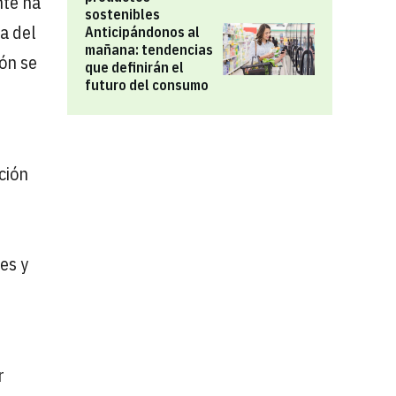
nte ha
sostenibles
za del
Anticipándonos al
mañana: tendencias
ión se
que definirán el
futuro del consumo
ción
es y
r