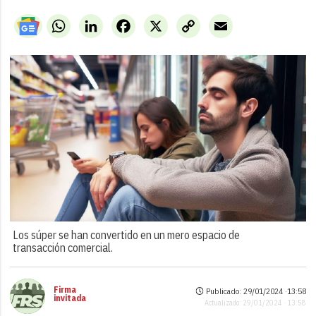
WhatsApp
LinkedIn
Facebook
X
Copy
Email
Link
Los súper se han convertido en un mero espacio de
transacción comercial.
Firma
Publicado: 29/01/2024 ·
13:58
invitada
Actualizado: 29/01/2024 · 13:58