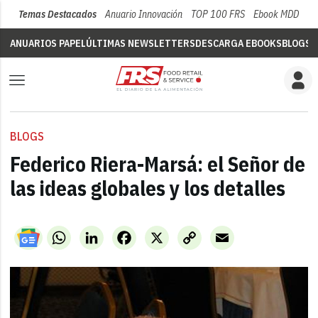
Temas Destacados
Anuario Innovación
TOP 100 FRS
Ebook MDD
Su
ANUARIOS PAPEL
ÚLTIMAS NEWSLETTERS
DESCARGA EBOOKS
BLOGS
V
BLOGS
Federico Riera-Marsá: el Señor de
las ideas globales y los detalles
WhatsApp
LinkedIn
Facebook
X
Copy
Email
Link