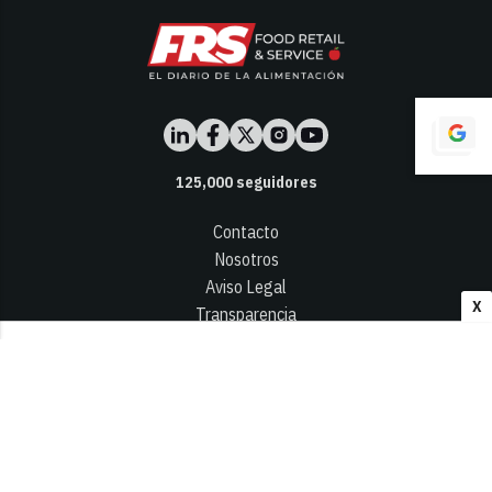
125,000
seguidores
Contacto
Nosotros
Aviso Legal
X
Transparencia
Términos y Condiciones
Privacidad - Cookies
© 2026
Infocap Media Group, S.L.
Desarrollado por OA Cloud