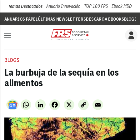
Temas Destacados
Anuario Innovación
TOP 100 FRS
Ebook MDD
Su
ANUARIOS PAPEL
ÚLTIMAS NEWSLETTERS
DESCARGA EBOOKS
BLOGS
V
BLOGS
La burbuja de la sequía en los
alimentos
WhatsApp
LinkedIn
Facebook
X
Copy
Email
Link