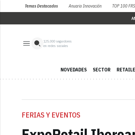
Temas Destacados
Anuario Innovación
TOP 100 FR
A
125,000
seguidores
en redes sociales
NOVEDADES
SECTOR
RETAIL
FERIAS Y EVENTOS
ExpoRetail Iberoam