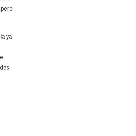
, pero
ia ya
de
ades