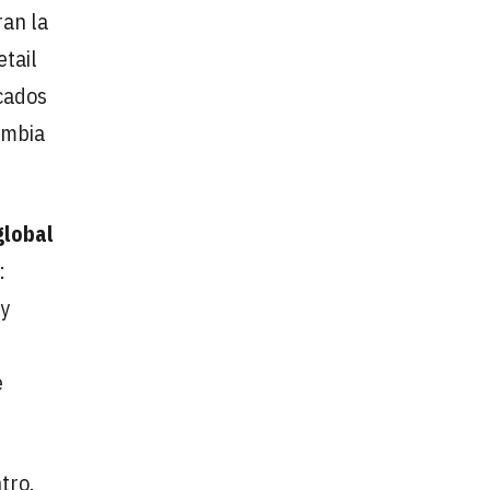
ran la
tail
rcados
ombia
global
:
 y
e
tro.