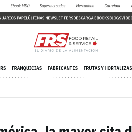
S
Ebook MDD
Supermercados
Mercadona
Carrefour
NUARIOS PAPEL
ÚLTIMAS NEWSLETTERS
DESCARGA EBOOKS
BLOGS
VÍDE
ERS
FRANQUICIAS
FABRICANTES
FRUTAS Y HORTALIZAS
érica, la mayor cita d