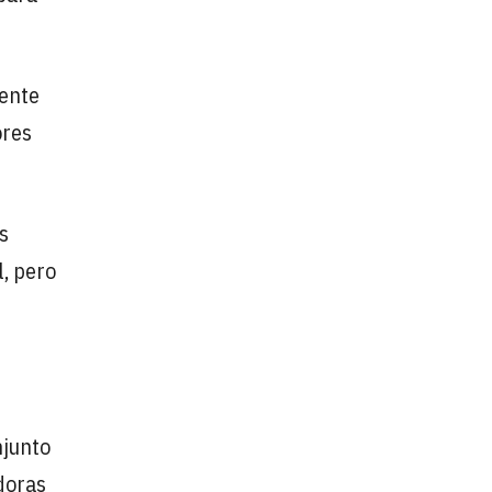
nente
ores
s
, pero
njunto
doras