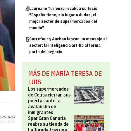
4
Laureano Turienzo revalida su tesis:
"España tiene, sin lugar a dudas, el
mejor sector de supermercados del
mundo"
5
Carrefour y Auchan lanzan un mensaje al
sector: la inteligencia artificial forma
parte del negocio
MÁS DE MARÍA TERESA DE
LUIS
Los supermercados
de Ceuta cierran sus
puertas ante la
avalancha de
inmigrantes
026 ·
16:47
Spar Gran Canaria
2026 · 17:38
reabre su tienda de
La Jurada tras una