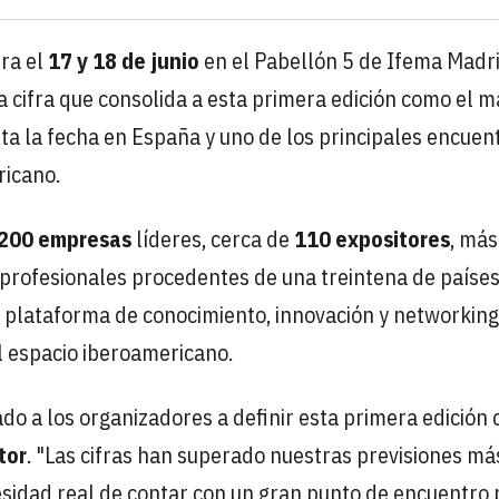
bra el
17 y 18 de junio
en el Pabellón 5 de Ifema Madri
na cifra que consolida a esta primera edición como el 
sta la fecha en España y uno de los principales encuen
ricano.
200 empresas
líderes, cerca de
110 expositores
, más
profesionales procedentes de una treintena de países
al plataforma de conocimiento, innovación y networkin
el espacio iberoamericano.
ado a los organizadores a definir esta primera edición
tor
. "Las cifras han superado nuestras previsiones má
esidad real de contar con un gran punto de encuentro 