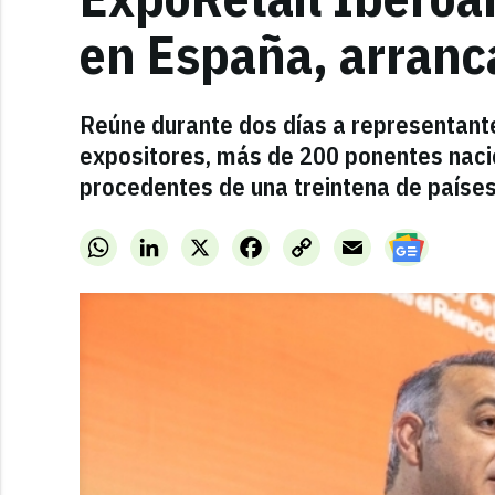
en España, arranc
Reúne durante dos días a representant
expositores, más de 200 ponentes nacio
procedentes de una treintena de países
WhatsApp
LinkedIn
X
Facebook
Copy
Email
Link