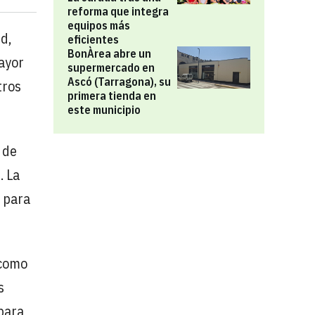
reforma que integra
equipos más
d,
eficientes
BonÀrea abre un
mayor
supermercado en
Ascó (Tarragona), su
tros
primera tienda en
este municipio
 de
. La
g para
 como
s
para