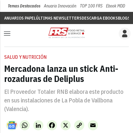
Temas Destacados
Anuario Innovación
TOP 100 FRS
Ebook MDD
Su
ANUARIOS PAPEL
ÚLTIMAS NEWSLETTERS
DESCARGA EBOOKS
BLOGS
V
SALUD Y NUTRICIÓN
Mercadona lanza un stick Anti-
rozaduras de Deliplus
El Proveedor Totaler RNB elabora este producto
en sus instalaciones de La Pobla de Vallbona
(Valencia).
WhatsApp
LinkedIn
Facebook
X
Copy
Email
Link