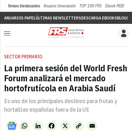
Temas Destacados
Anuario Innovación
TOP 100 FRS
Ebook MDD
Su
ANUARIOS PAPEL
ÚLTIMAS NEWSLETTERS
DESCARGA EBOOKS
BLOGS
V
SECTOR PRIMARIO
La primera sesión del World Fresh
Forum analizará el mercado
hortofrutícola en Arabia Saudí
Es uno de los principales destinos para frutas y
hortalizas españolas fuera de la UE
WhatsApp
LinkedIn
Facebook
X
Copy
Email
Link