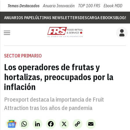
Temas Destacados
Anuario Innovación
TOP 100 FRS
Ebook MDD
Su
ANUARIOS PAPEL
ÚLTIMAS NEWSLETTERS
DESCARGA EBOOKS
BLOGS
V
SECTOR PRIMARIO
Los operadores de frutas y
hortalizas, preocupados por la
inflación
Proexport destaca la importancia de Fruit
Attraction tras los años de pandemia
WhatsApp
LinkedIn
Facebook
X
Copy
Email
Link