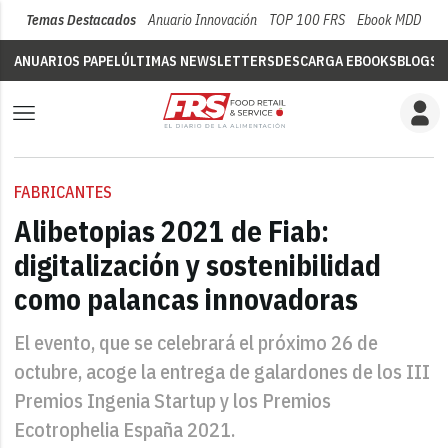
Temas Destacados
Anuario Innovación
TOP 100 FRS
Ebook MDD
Su
ANUARIOS PAPEL
ÚLTIMAS NEWSLETTERS
DESCARGA EBOOKS
BLOGS
V
FABRICANTES
Alibetopias 2021 de Fiab:
digitalización y sostenibilidad
como palancas innovadoras
El evento, que se celebrará el próximo 26 de
octubre, acoge la entrega de galardones de los III
Premios Ingenia Startup y los Premios
Ecotrophelia España 2021.