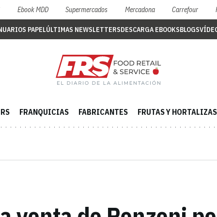
S
Ebook MDD
Supermercados
Mercadona
Carrefour
NUARIOS PAPEL
ÚLTIMAS NEWSLETTERS
DESCARGA EBOOKS
BLOGS
VÍDE
ERS
FRANQUICIAS
FABRICANTES
FRUTAS Y HORTALIZAS
la venta de Ronzoni po