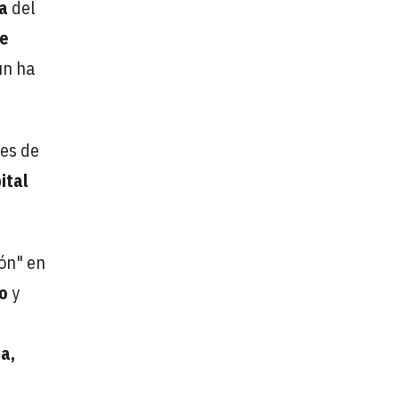
a
del
e
ún ha
tes de
ital
ón" en
o
y
a,