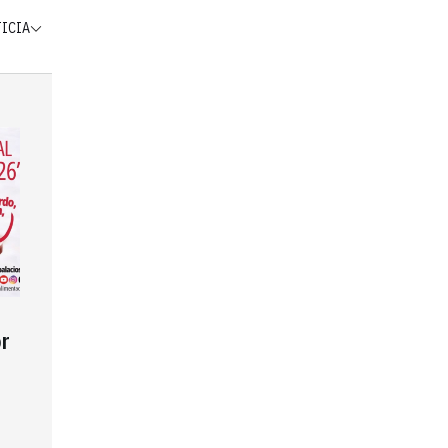
TICIA
r