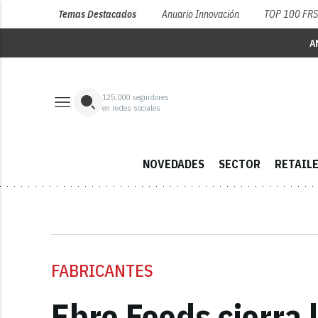
Temas Destacados
Anuario Innovación
TOP 100 FR
A
125,000
seguidores
en redes sociales
NOVEDADES
SECTOR
RETAIL
FABRICANTES
Ebro Foods cierra 