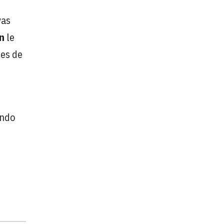
vas
n
le
nes de
undo