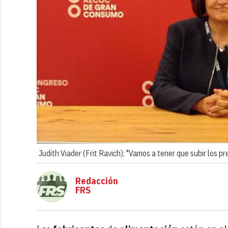
Judith Viader (Frit Ravich): "Vamos a tener que subir los pr
Redacción
FRS