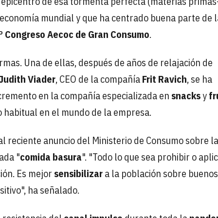
 epicentro de esa tormenta perfecta (materias primas
la economía mundial y que ha centrado buena parte de 
º Congreso Aecoc de Gran Consumo
.
armas. Una de ellas, después de años de relajación de
Judith Viader
, CEO de la compañía
Frit Ravich
, se ha
ncremento en la compañía especializada en
snacks
y
fr
o habitual en el mundo de la empresa.
al reciente anuncio del Ministerio de Consumo sobre l
ada "
comida basura
". "Todo lo que sea prohibir o apli
ción. Es mejor
sensibilizar
a la población sobre buenos
itivo", ha señalado.