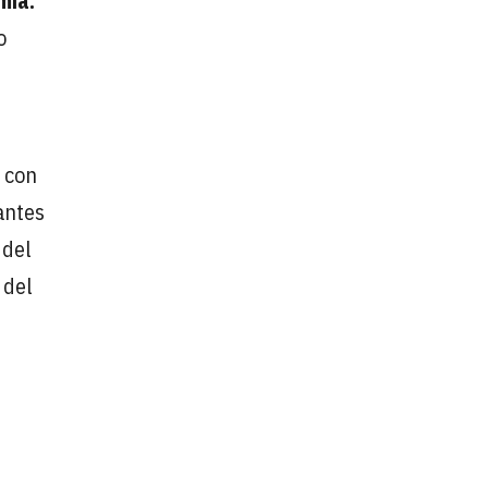
mia.
o
1 con
antes
 del
 del