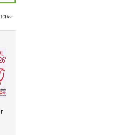
TICIA
r