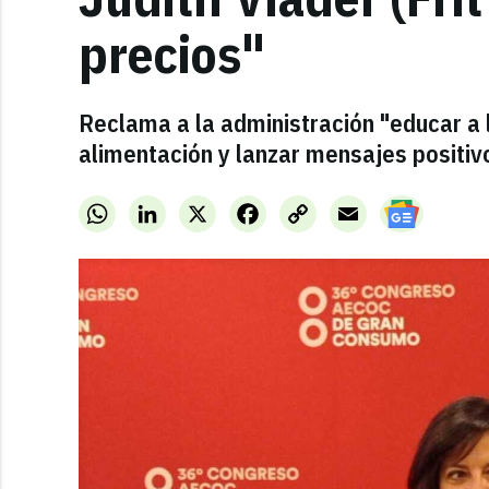
precios"
Reclama a la administración "educar a 
alimentación y lanzar mensajes positiv
WhatsApp
LinkedIn
X
Facebook
Copy
Email
Link