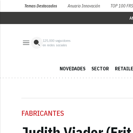
Temas Destacados
Anuario Innovación
TOP 100 FR
A
125,000
seguidores
en redes sociales
NOVEDADES
SECTOR
RETAIL
FABRICANTES
Judith Viader (Fri