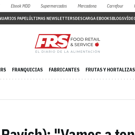
S
Ebook MDD
Supermercados
Mercadona
Carrefour
NUARIOS PAPEL
ÚLTIMAS NEWSLETTERS
DESCARGA EBOOKS
BLOGS
VÍDE
ERS
FRANQUICIAS
FABRICANTES
FRUTAS Y HORTALIZAS
t Ravich): "Vamos a ten