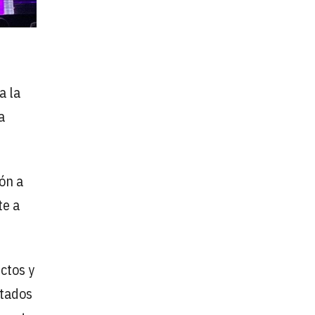
a la
a
ión a
te a
ctos y
ntados