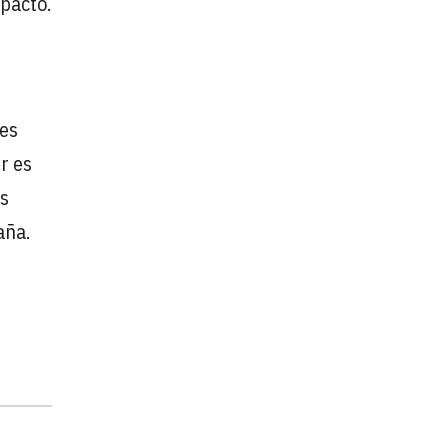
 pacto.
res
r es
os
aña.