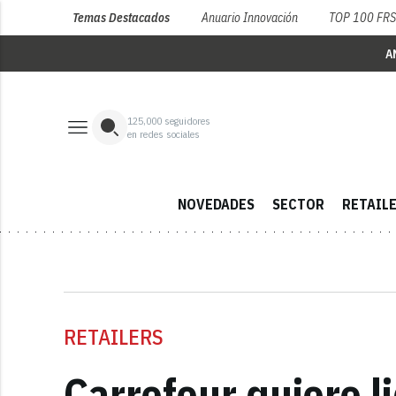
Temas Destacados
Anuario Innovación
TOP 100 FR
A
125,000
seguidores
en redes sociales
NOVEDADES
SECTOR
RETAIL
RETAILERS
Carrefour quiere li