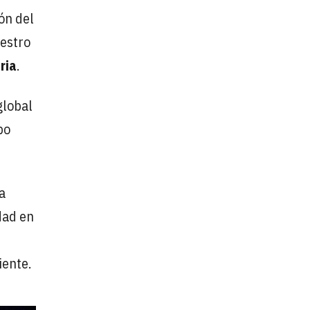
ón del
uestro
ria
.
global
po
a
dad en
iente.