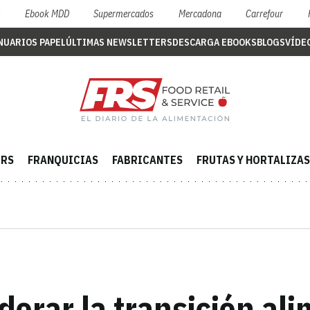
S
Ebook MDD
Supermercados
Mercadona
Carrefour
NUARIOS PAPEL
ÚLTIMAS NEWSLETTERS
DESCARGA EBOOKS
BLOGS
VÍDE
ERS
FRANQUICIAS
FABRICANTES
FRUTAS Y HORTALIZAS
derar la transición al