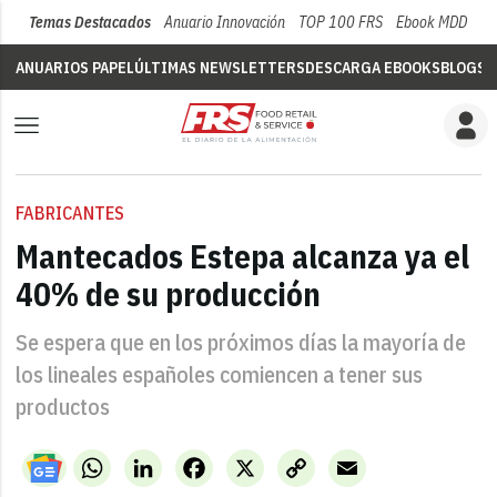
Temas Destacados
Anuario Innovación
TOP 100 FRS
Ebook MDD
Su
ANUARIOS PAPEL
ÚLTIMAS NEWSLETTERS
DESCARGA EBOOKS
BLOGS
V
FABRICANTES
Mantecados Estepa alcanza ya el
40% de su producción
Se espera que en los próximos días la mayoría de
los lineales españoles comiencen a tener sus
productos
WhatsApp
LinkedIn
Facebook
X
Copy
Email
Link