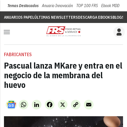
Temas Destacados
Anuario Innovación
TOP 100 FRS
Ebook MDD
Su
ANUARIOS PAPEL
ÚLTIMAS NEWSLETTERS
DESCARGA EBOOKS
BLOGS
V
FABRICANTES
Pascual lanza MKare y entra en el
negocio de la membrana del
huevo
WhatsApp
LinkedIn
Facebook
X
Copy
Email
Link