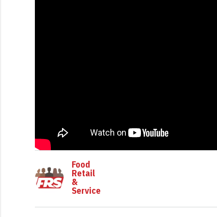
Food
Retail
&
Service