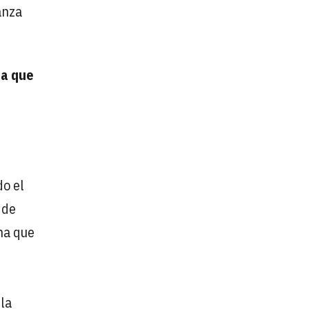
anza
da que
do el
 de
na que
 la