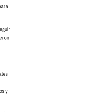
para
eguir
ieron
ales
os y