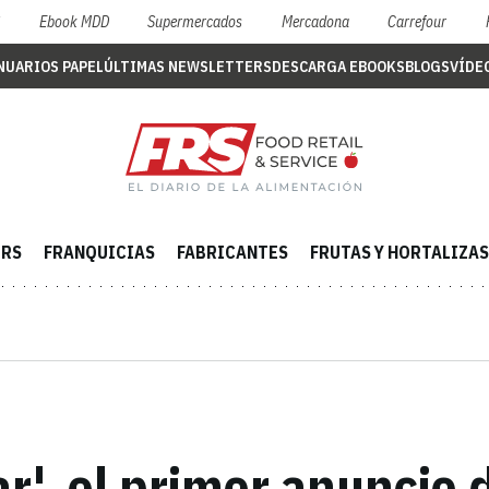
S
Ebook MDD
Supermercados
Mercadona
Carrefour
NUARIOS PAPEL
ÚLTIMAS NEWSLETTERS
DESCARGA EBOOKS
BLOGS
VÍDE
ERS
FRANQUICIAS
FABRICANTES
FRUTAS Y HORTALIZAS
ar', el primer anuncio