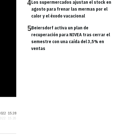
4
Los supermercados ajustan el stock en
agosto para frenar las mermas por el
calor y el éxodo vacacional
5
Beiersdorf activa un plan de
recuperación para NIVEA tras cerrar el
semestre con una caída del 3,5% en
ventas
022 ·
15:28
2022 · 15:28