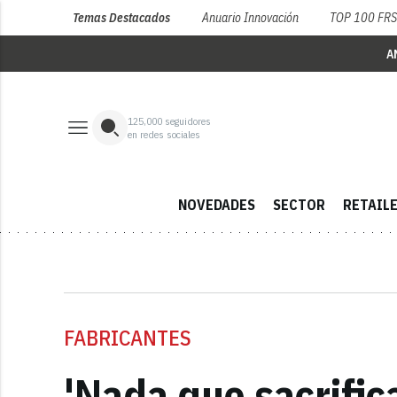
Temas Destacados
Anuario Innovación
TOP 100 FR
A
125,000
seguidores
en redes sociales
NOVEDADES
SECTOR
RETAIL
FABRICANTES
'Nada que sacrific