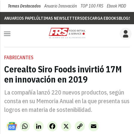
Temas Destacados
Anuario Innovación
TOP 100 FRS
Ebook MDD
Su
ANUARIOS PAPEL
ÚLTIMAS NEWSLETTERS
DESCARGA EBOOKS
BLOGS
V
FABRICANTES
Cerealto Siro Foods invirtió 17M
en innovación en 2019
La compañía lanzó 220 nuevos productos, según
consta en su Memoria Anual en la que presenta sus
logros en materia de sostenibilidad.
WhatsApp
LinkedIn
Facebook
X
Copy
Email
Link