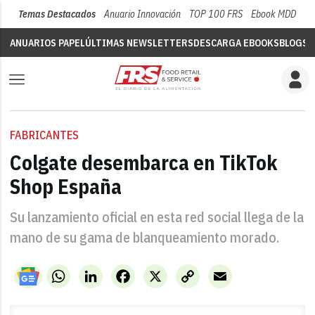
Temas Destacados
Anuario Innovación
TOP 100 FRS
Ebook MDD
Su
ANUARIOS PAPEL
ÚLTIMAS NEWSLETTERS
DESCARGA EBOOKS
BLOGS
V
FABRICANTES
Colgate desembarca en TikTok
Shop España
Su lanzamiento oficial en esta red social llega de la
mano de su gama de blanqueamiento morado.
WhatsApp
LinkedIn
Facebook
X
Copy
Email
Link