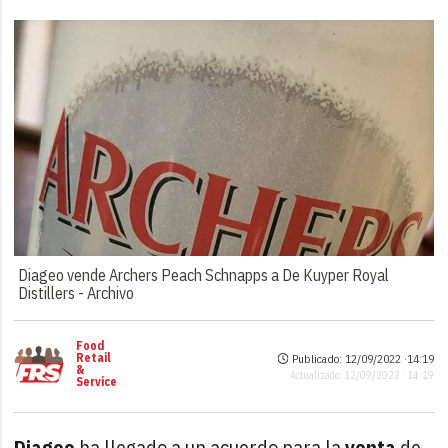
Diageo vende Archers Peach Schnapps a De Kuyper Royal
Distillers -
Archivo
Food
Retail
Publicado: 12/09/2022 ·
14:19
&
Actualizado: 12/09/2022 · 14:19
Service
Diageo
ha llegado a un acuerdo para la
venta
de