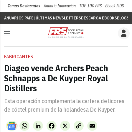
Temas Destacados
Anuario Innovación
TOP 100 FRS
Ebook MDD
Su
ANUARIOS PAPEL
ÚLTIMAS NEWSLETTERS
DESCARGA EBOOKS
BLOGS
V
FABRICANTES
Diageo vende Archers Peach
Schnapps a De Kuyper Royal
Distillers
Esta operación complementa la cartera de licores
de cóctel premium de la holandesa De Kuyper.
WhatsApp
LinkedIn
Facebook
X
Copy
Email
Link