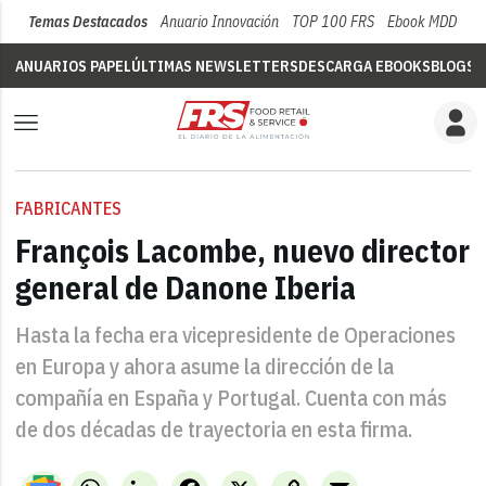
Temas Destacados
Anuario Innovación
TOP 100 FRS
Ebook MDD
Su
ANUARIOS PAPEL
ÚLTIMAS NEWSLETTERS
DESCARGA EBOOKS
BLOGS
V
FABRICANTES
François Lacombe, nuevo director
general de Danone Iberia
Hasta la fecha era vicepresidente de Operaciones
en Europa y ahora asume la dirección de la
compañía en España y Portugal. Cuenta con más
de dos décadas de trayectoria en esta firma.
WhatsApp
LinkedIn
Facebook
X
Copy
Email