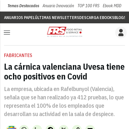
Temas Destacados
Anuario Innovación
TOP 100 FRS
Ebook MDD
Su
ANUARIOS PAPEL
ÚLTIMAS NEWSLETTERS
DESCARGA EBOOKS
BLOGS
V
FABRICANTES
La cárnica valenciana Uvesa tiene
ocho positivos en Covid
La empresa, ubicada en Rafelbunyol (Valencia),
señala que se han realizado ya 412 pruebas, lo que
representa el 100% de los empleados que
desarrollan su actividad en la sala de despiece.
WhatsApp
LinkedIn
Facebook
X
Copy
Email