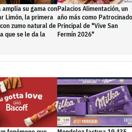
a amplía su gama con
Palacios Alimentación, un
rar Limón, la primera
año más como Patrocinado
 con zumo natural de
Principal de "Vive San
la que se le da la
Fermín 2026"
, un fenómeno que
Mondelez factura 19.435