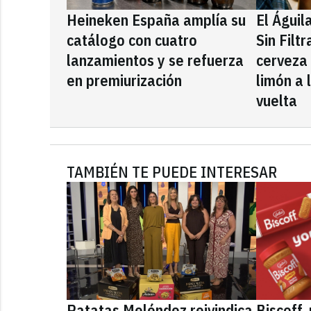
Heineken España amplía su
El Águil
catálogo con cuatro
Sin Filt
lanzamientos y se refuerza
cerveza
en premiurización
limón a 
vuelta
TAMBIÉN TE PUEDE INTERESAR
Patatas Meléndez reivindica
Biscoff