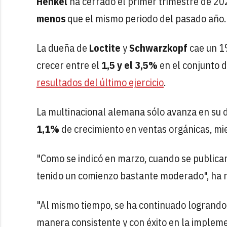
Henkel
ha cerrado el primer trimestre de 20
menos
que el mismo periodo del pasado año.
La dueña de
Loctite
y
Schwarzkopf
cae un 1%
crecer entre el
1,5 y el 3,5%
en el conjunto d
resultados del último ejercicio
.
La multinacional alemana sólo avanza en su
1,1%
de crecimiento en ventas orgánicas, mi
"Como se indicó en marzo, cuando se publicaro
tenido un comienzo bastante moderado", ha 
"Al mismo tiempo, se ha continuado logrand
manera consistente y con éxito en la impleme