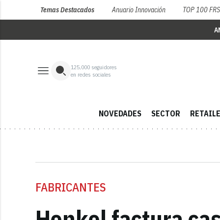
Temas Destacados
Anuario Innovación
TOP 100 FR
A
125,000
seguidores
en redes sociales
NOVEDADES
SECTOR
RETAIL
FABRICANTES
Henkel factura ca