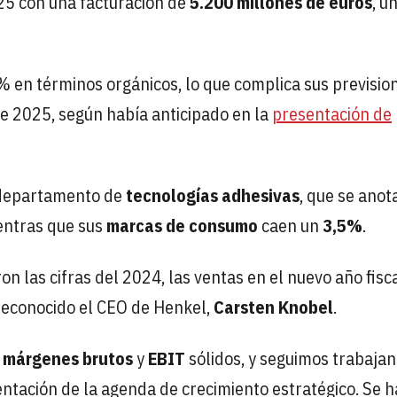
25 con una facturación de
5.200 millones de euros
, u
 en términos orgánicos, lo que complica sus previsio
e 2025, según había anticipado en la
presentación de
 departamento de
tecnologías adhesivas
, que se anot
entras que sus
marcas de consumo
caen un
3,5%
.
n las cifras del 2024, las ventas en el nuevo año fisc
reconocido el CEO de Henkel,
Carsten Knobel
.
o
márgenes brutos
y
EBIT
sólidos, y seguimos trabaja
ntación de la agenda de crecimiento estratégico. Se h