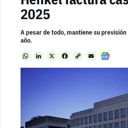
2025
A pesar de todo, mantiene su previsión d
año.
WhatsApp
LinkedIn
X
Facebook
Copy
Email
Link