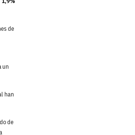
n
1,9%
nes de
a un
al han
ndo de
a