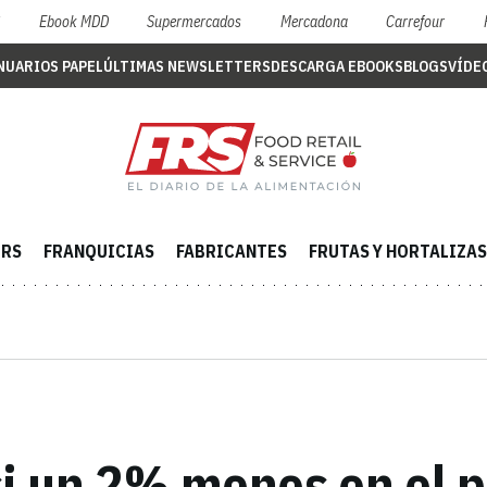
S
Ebook MDD
Supermercados
Mercadona
Carrefour
NUARIOS PAPEL
ÚLTIMAS NEWSLETTERS
DESCARGA EBOOKS
BLOGS
VÍDE
ERS
FRANQUICIAS
FABRICANTES
FRUTAS Y HORTALIZAS
si un 2% menos en el p