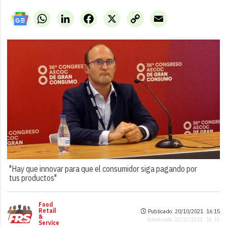
WhatsApp
LinkedIn
Facebook
X
Copy
Email
Link
"Hay que innovar para que el consumidor siga pagando por
tus productos"
Food
Retail
Publicado: 20/10/2021 ·
16:15
&
Actualizado: 20/10/2021 · 16:15
Service