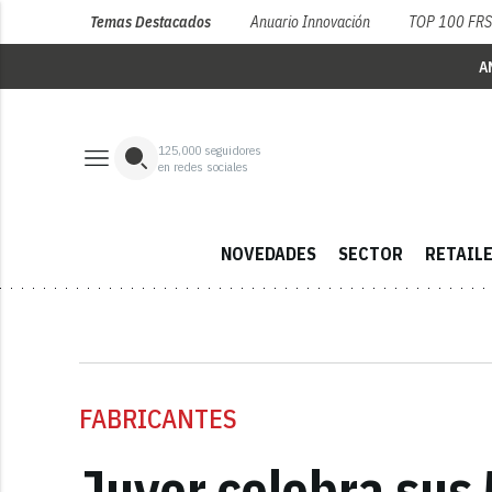
Temas Destacados
Anuario Innovación
TOP 100 FR
A
125,000
seguidores
en redes sociales
NOVEDADES
SECTOR
RETAIL
FABRICANTES
Juver celebra sus 