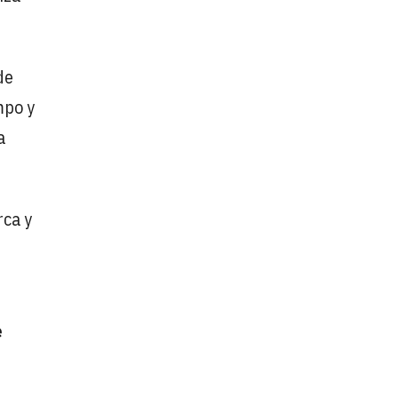
de
mpo y
a
rca y
e