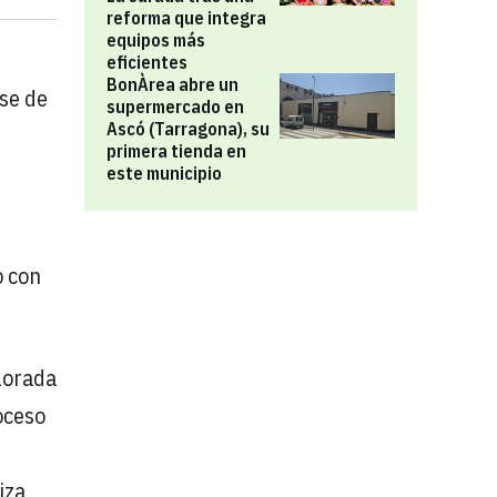
reforma que integra
equipos más
eficientes
BonÀrea abre un
ase de
supermercado en
Ascó (Tarragona), su
primera tienda en
este municipio
o con
alorada
roceso
e
iza