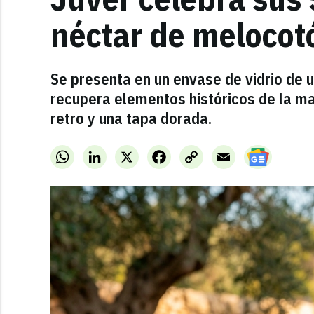
néctar de melocot
Se presenta en un envase de vidrio de un
recupera elementos históricos de la mar
retro y una tapa dorada.
WhatsApp
LinkedIn
X
Facebook
Copy
Email
Link