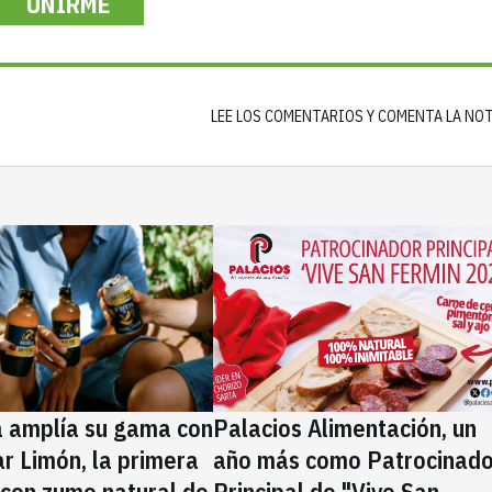
UNIRME
LEE LOS COMENTARIOS Y COMENTA LA NO
a amplía su gama con
Palacios Alimentación, un
rar Limón, la primera
año más como Patrocinado
 con zumo natural de
Principal de "Vive San