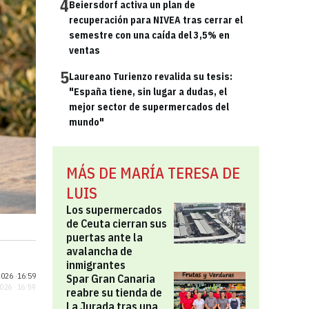
4
Beiersdorf activa un plan de
recuperación para NIVEA tras cerrar el
semestre con una caída del 3,5% en
ventas
5
Laureano Turienzo revalida su tesis:
"España tiene, sin lugar a dudas, el
mejor sector de supermercados del
mundo"
MÁS DE MARÍA TERESA DE
LUIS
Los supermercados
de Ceuta cierran sus
puertas ante la
avalancha de
inmigrantes
026 ·
16:59
Spar Gran Canaria
2026 · 16:59
reabre su tienda de
La Jurada tras una