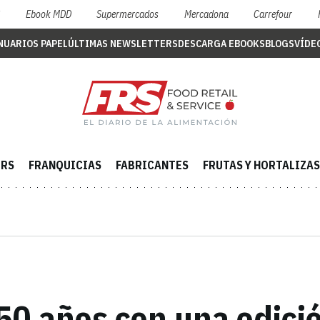
S
Ebook MDD
Supermercados
Mercadona
Carrefour
NUARIOS PAPEL
ÚLTIMAS NEWSLETTERS
DESCARGA EBOOKS
BLOGS
VÍDE
ERS
FRANQUICIAS
FABRICANTES
FRUTAS Y HORTALIZAS
50 años con una edici