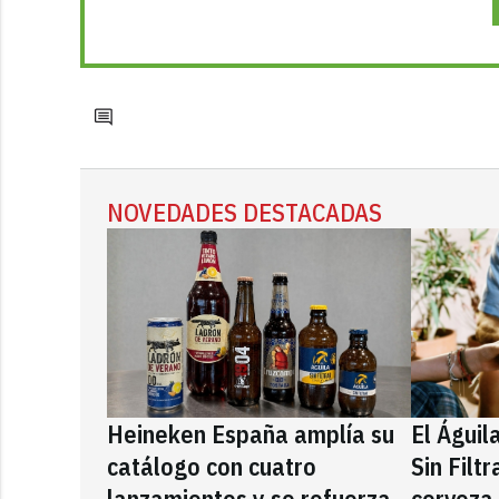
NOVEDADES DESTACADAS
Heineken España amplía su
El Águil
catálogo con cuatro
Sin Filt
lanzamientos y se refuerza
cerveza