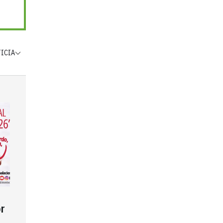
TICIA
r