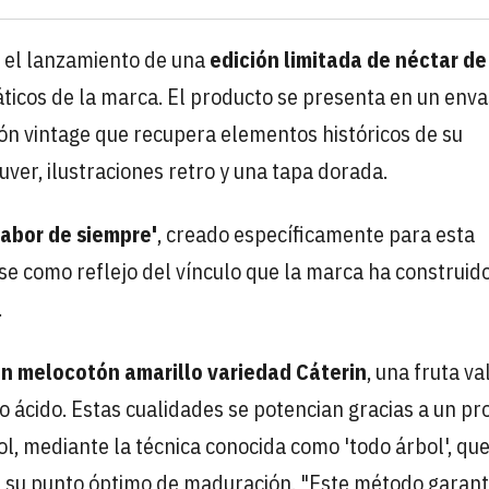
 el lanzamiento de una
edición limitada de néctar de
ticos de la marca. El producto se presenta en un env
ción vintage que recupera elementos históricos de su
uver, ilustraciones retro y una tapa dorada.
sabor de siempre'
, creado específicamente para esta
e como reflejo del vínculo que la marca ha construid
.
n melocotón amarillo variedad Cáterin
, una fruta v
to ácido. Estas cualidades se potencian gracias a un p
l, mediante la técnica conocida como 'todo árbol', qu
n su punto óptimo de maduración. "Este método garant