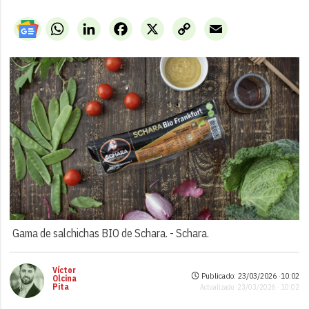
WhatsApp
LinkedIn
Facebook
X
Copy
Email
Link
Gama de salchichas BIO de Schara. -
Schara.
Víctor
Publicado: 23/03/2026 ·
10:02
Olcina
Pita
Actualizado: 23/03/2026 · 10:02