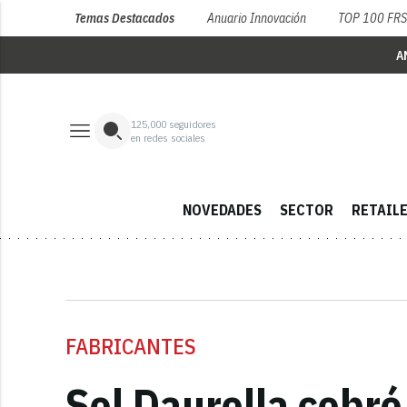
Temas Destacados
Anuario Innovación
TOP 100 FR
A
125,000
seguidores
en redes sociales
NOVEDADES
SECTOR
RETAIL
FABRICANTES
Sol Daurella cobr