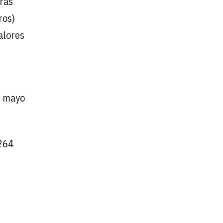
bras
ros)
alores
e mayo
.264