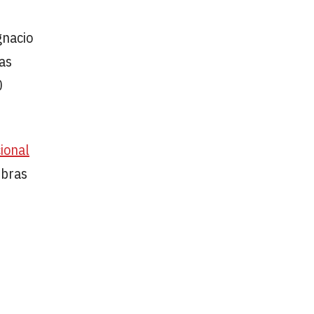
gnacio
as
0
cional
libras