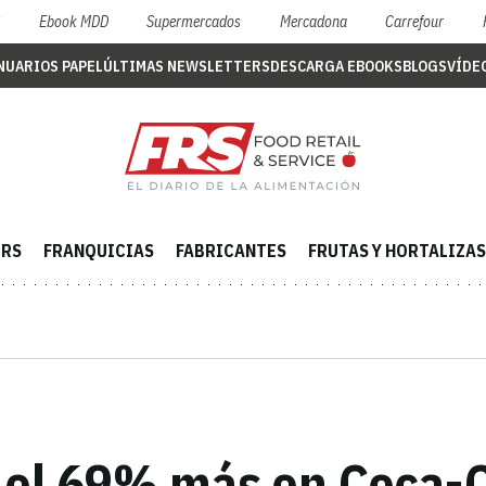
S
Ebook MDD
Supermercados
Mercadona
Carrefour
NUARIOS PAPEL
ÚLTIMAS NEWSLETTERS
DESCARGA EBOOKS
BLOGS
VÍDE
ERS
FRANQUICIAS
FABRICANTES
FRUTAS Y HORTALIZAS
ó el 69% más en Coca-