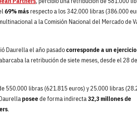
pean Partners
, percibió una retribución de 581.000 li
el
69% más
respecto a los 342.000 libras (386.000 eu
 multinacional a la Comisión Nacional del Mercado de V
bió Daurella el año pasado
corresponde a un ejercicio
 abarcaba la retribución de siete meses, desde el 28 d
o de 550.000 libras (621.815 euros) y 25.000 libras (28
 Daurella
posee
de forma indirecta
32,3 millones de
ers
.