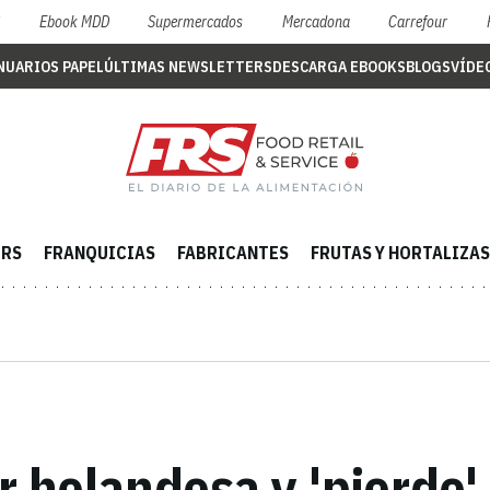
S
Ebook MDD
Supermercados
Mercadona
Carrefour
NUARIOS PAPEL
ÚLTIMAS NEWSLETTERS
DESCARGA EBOOKS
BLOGS
VÍDE
ERS
FRANQUICIAS
FABRICANTES
FRUTAS Y HORTALIZAS
r holandesa y 'pierde'