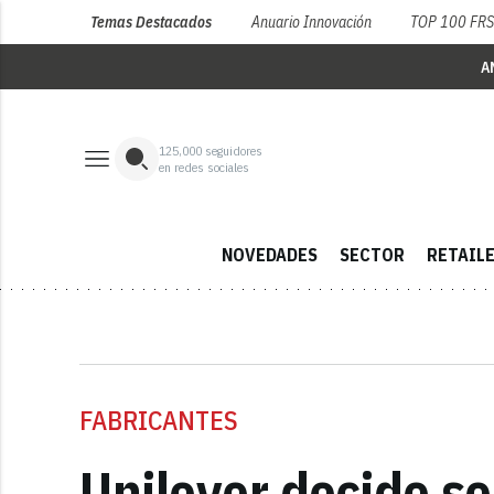
Temas Destacados
Anuario Innovación
TOP 100 FR
A
125,000
seguidores
en redes sociales
NOVEDADES
SECTOR
RETAIL
FABRICANTES
Unilever decide se