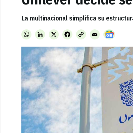
La multinacional simplifica su estructur
WhatsApp
LinkedIn
X
Facebook
Copy
Email
Link