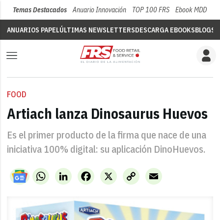
Temas Destacados
Anuario Innovación
TOP 100 FRS
Ebook MDD
Su
ANUARIOS PAPEL
ÚLTIMAS NEWSLETTERS
DESCARGA EBOOKS
BLOGS
V
FOOD
Artiach lanza Dinosaurus Huevos
Es el primer producto de la firma que nace de una
iniciativa 100% digital: su aplicación DinoHuevos.
WhatsApp
LinkedIn
Facebook
X
Copy
Email
Link