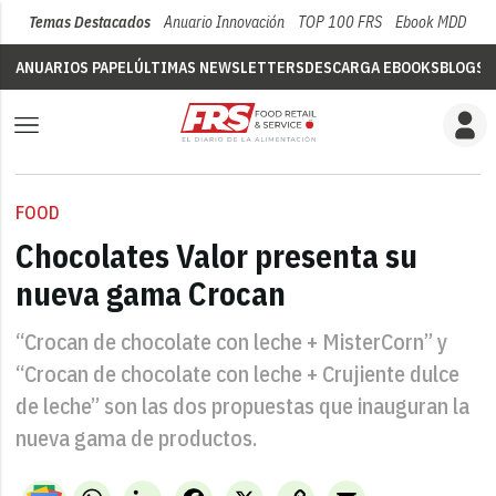
Temas Destacados
Anuario Innovación
TOP 100 FRS
Ebook MDD
Su
ANUARIOS PAPEL
ÚLTIMAS NEWSLETTERS
DESCARGA EBOOKS
BLOGS
V
FOOD
Chocolates Valor presenta su
nueva gama Crocan
“Crocan de chocolate con leche + MisterCorn” y
“Crocan de chocolate con leche + Crujiente dulce
de leche” son las dos propuestas que inauguran la
nueva gama de productos.
WhatsApp
LinkedIn
Facebook
X
Copy
Email