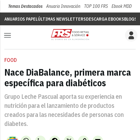
Temas Destacados
Anuario Innovación
TOP 100 FRS
Ebook MDD
Su
ANUARIOS PAPEL
ÚLTIMAS NEWSLETTERS
DESCARGA EBOOKS
BLOGS
V
FOOD
Nace DiaBalance, primera marca
específica para diabéticos
Grupo Leche Pascual aporta su experiencia en
nutrición para el lanzamiento de productos
creados para las necesidades de personas con
diabetes.
WhatsApp
LinkedIn
Facebook
X
Copy
Email